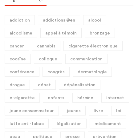
addiction
addictions @en
alcool
alcoolisme
appel à témoin
bronzage
cancer
cannabis
cigarette électronique
cocaïne
colloque
communication
conférence
congrès
dermatologie
drogue
débat
dépénalisation
e-cigarette
enfants
héroïne
internet
jeune consommateur
jeunes
livre
loi
lutte anti-tabac
légalisation
médicament
peau
politique
presse
prévention