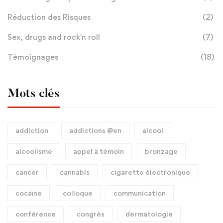
Réduction des Risques
(2)
Sex, drugs and rock'n roll
(7)
Témoignages
(18)
Mots clés
addiction
addictions @en
alcool
alcoolisme
appel à témoin
bronzage
cancer
cannabis
cigarette électronique
cocaïne
colloque
communication
conférence
congrès
dermatologie