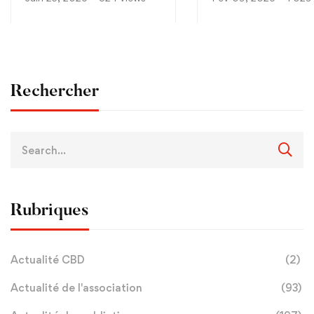
drogue s’invite au sommet
consommation croiss
de la pyramide sociale
protoxyde d’azote ch
française
jeunes
Rechercher
Rubriques
Actualité CBD
(2)
Actualité de l'association
(93)