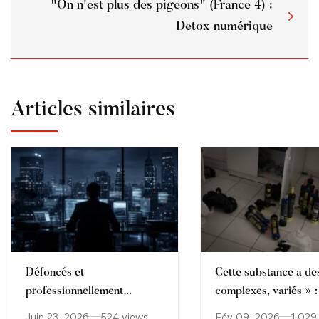
"On n'est plus des pigeons" (France 4) :
Detox numérique
Articles similaires
Défoncés et
Cette substance a des
professionnellement
complexes, variés » :
performants : quand la
soignants confrontés 
Juin 23, 2026
524 views
Fév 09, 2026
1 029