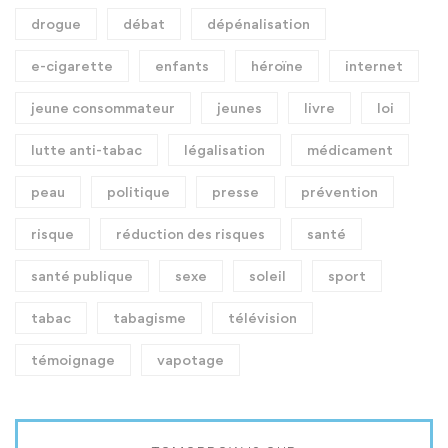
drogue
débat
dépénalisation
e-cigarette
enfants
héroïne
internet
jeune consommateur
jeunes
livre
loi
lutte anti-tabac
légalisation
médicament
peau
politique
presse
prévention
risque
réduction des risques
santé
santé publique
sexe
soleil
sport
tabac
tabagisme
télévision
témoignage
vapotage