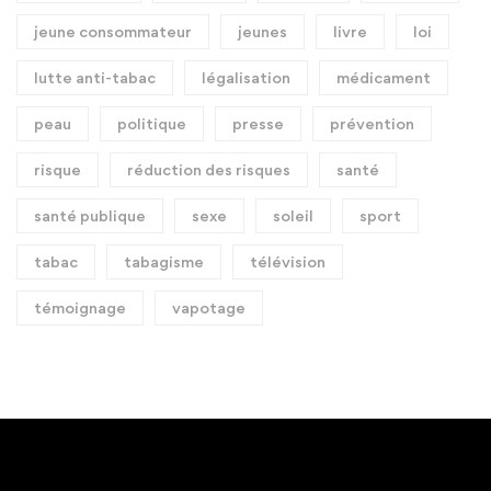
jeune consommateur
jeunes
livre
loi
lutte anti-tabac
légalisation
médicament
peau
politique
presse
prévention
risque
réduction des risques
santé
santé publique
sexe
soleil
sport
tabac
tabagisme
télévision
témoignage
vapotage