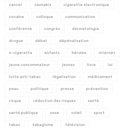
cancer
cannabis
cigarette électronique
cocaïne
colloque
communication
conférence
congrès
dermatologie
drogue
débat
dépénalisation
e-cigarette
enfants
héroïne
internet
jeune consommateur
jeunes
livre
loi
lutte anti-tabac
légalisation
médicament
peau
politique
presse
prévention
risque
réduction des risques
santé
santé publique
sexe
soleil
sport
tabac
tabagisme
télévision