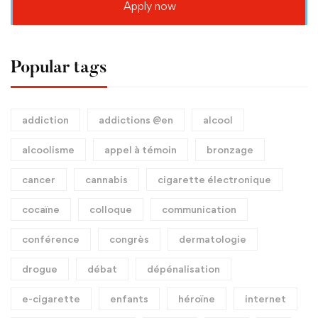
Apply now
Popular tags
addiction
addictions @en
alcool
alcoolisme
appel à témoin
bronzage
cancer
cannabis
cigarette électronique
cocaïne
colloque
communication
conférence
congrès
dermatologie
drogue
débat
dépénalisation
e-cigarette
enfants
héroïne
internet