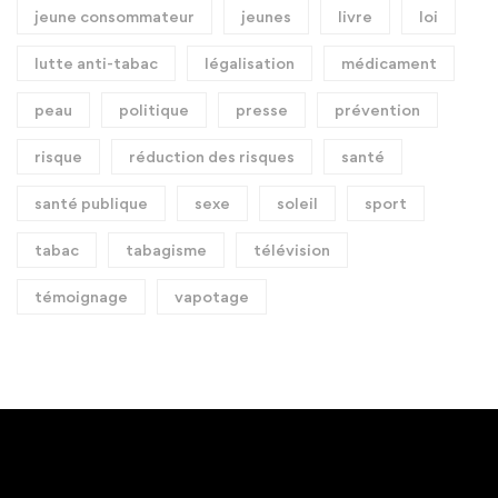
jeune consommateur
jeunes
livre
loi
lutte anti-tabac
légalisation
médicament
peau
politique
presse
prévention
risque
réduction des risques
santé
santé publique
sexe
soleil
sport
tabac
tabagisme
télévision
témoignage
vapotage