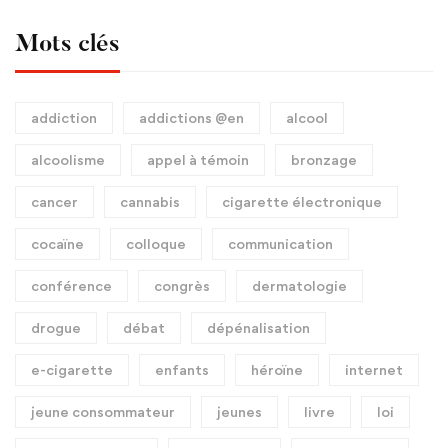
Mots clés
addiction
addictions @en
alcool
alcoolisme
appel à témoin
bronzage
cancer
cannabis
cigarette électronique
cocaïne
colloque
communication
conférence
congrès
dermatologie
drogue
débat
dépénalisation
e-cigarette
enfants
héroïne
internet
jeune consommateur
jeunes
livre
loi