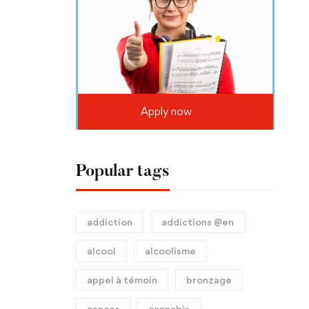
Apply now
Popular tags
addiction
addictions @en
alcool
alcoolisme
appel à témoin
bronzage
cancer
cannabis