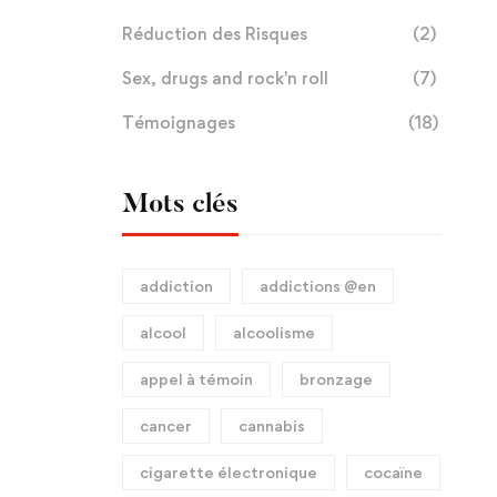
Réduction des Risques
(2)
Sex, drugs and rock'n roll
(7)
Témoignages
(18)
Mots clés
addiction
addictions @en
alcool
alcoolisme
appel à témoin
bronzage
cancer
cannabis
cigarette électronique
cocaïne