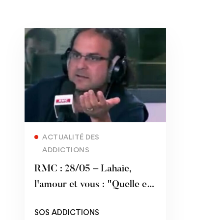
Read more
ACTUALITÉ DES
ADDICTIONS
RMC : 28/05 – Lahaie,
l'amour et vous : "Quelle est
la différence entre passion
SOS ADDICTIONS
et addiction ?"