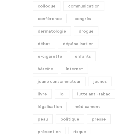
colloque
communication
conférence
congrès
dermatologie
drogue
débat
dépénalisation
e-cigarette
enfants
héroïne
internet
jeune consommateur
jeunes
livre
loi
lutte anti-tabac
légalisation
médicament
peau
politique
presse
prévention
risque