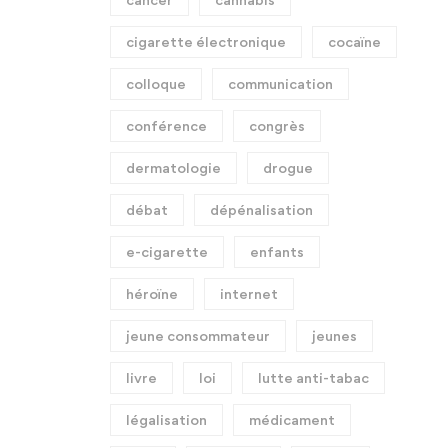
cigarette électronique
cocaïne
colloque
communication
conférence
congrès
dermatologie
drogue
débat
dépénalisation
e-cigarette
enfants
héroïne
internet
jeune consommateur
jeunes
livre
loi
lutte anti-tabac
légalisation
médicament