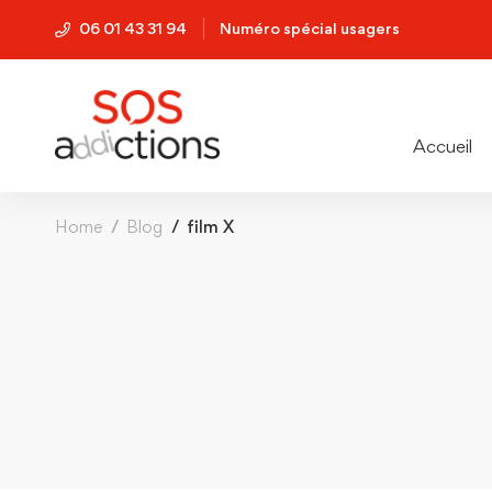
06 01 43 31 94
Numéro spécial usagers
Accueil
Home
Blog
film X