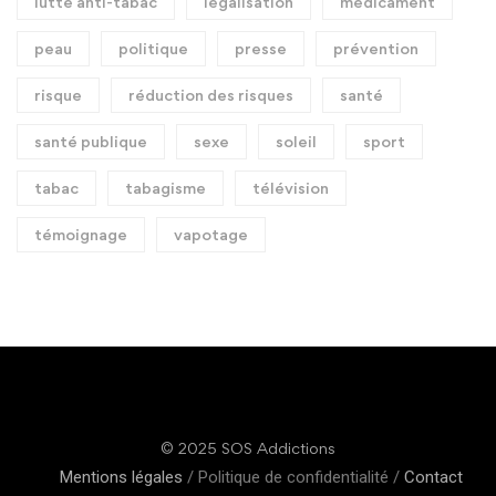
lutte anti-tabac
légalisation
médicament
peau
politique
presse
prévention
risque
réduction des risques
santé
santé publique
sexe
soleil
sport
tabac
tabagisme
télévision
témoignage
vapotage
© 2025 SOS Addictions
Mentions légales
/ Politique de confidentialité /
Contact