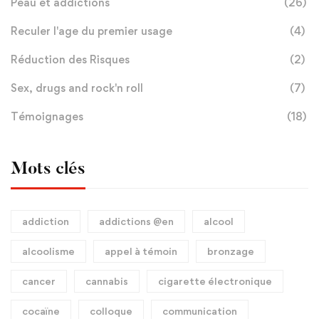
Peau et addictions
(26)
Reculer l'age du premier usage
(4)
Réduction des Risques
(2)
Sex, drugs and rock'n roll
(7)
Témoignages
(18)
Mots clés
addiction
addictions @en
alcool
alcoolisme
appel à témoin
bronzage
cancer
cannabis
cigarette électronique
cocaïne
colloque
communication