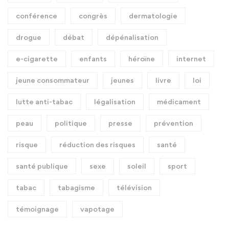
conférence
congrès
dermatologie
drogue
débat
dépénalisation
e-cigarette
enfants
héroïne
internet
jeune consommateur
jeunes
livre
loi
lutte anti-tabac
légalisation
médicament
peau
politique
presse
prévention
risque
réduction des risques
santé
santé publique
sexe
soleil
sport
tabac
tabagisme
télévision
témoignage
vapotage