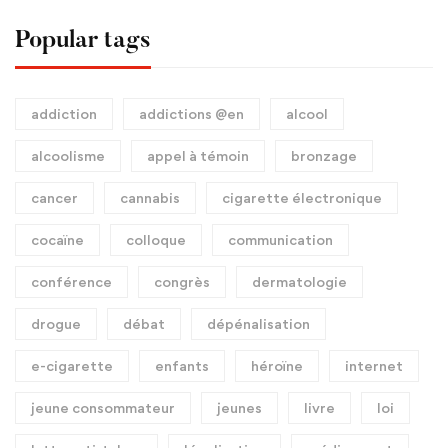
Popular tags
addiction
addictions @en
alcool
alcoolisme
appel à témoin
bronzage
cancer
cannabis
cigarette électronique
cocaïne
colloque
communication
conférence
congrès
dermatologie
drogue
débat
dépénalisation
e-cigarette
enfants
héroïne
internet
jeune consommateur
jeunes
livre
loi