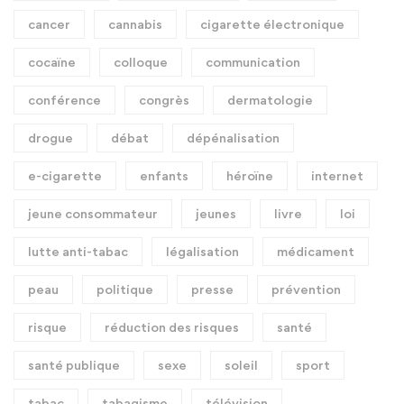
cancer
cannabis
cigarette électronique
cocaïne
colloque
communication
conférence
congrès
dermatologie
drogue
débat
dépénalisation
e-cigarette
enfants
héroïne
internet
jeune consommateur
jeunes
livre
loi
lutte anti-tabac
légalisation
médicament
peau
politique
presse
prévention
risque
réduction des risques
santé
santé publique
sexe
soleil
sport
tabac
tabagisme
télévision