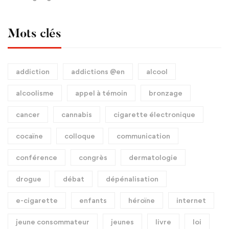
Mots clés
addiction
addictions @en
alcool
alcoolisme
appel à témoin
bronzage
cancer
cannabis
cigarette électronique
cocaïne
colloque
communication
conférence
congrès
dermatologie
drogue
débat
dépénalisation
e-cigarette
enfants
héroïne
internet
jeune consommateur
jeunes
livre
loi