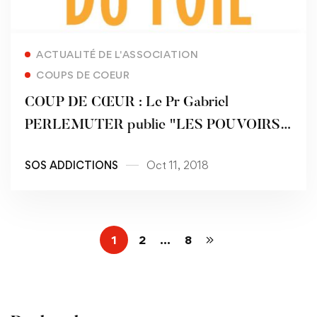
Read more
ACTUALITÉ DE L'ASSOCIATION
COUPS DE COEUR
COUP DE CŒUR : Le Pr Gabriel
PERLEMUTER publie "LES POUVOIRS
CACHÉS DU FOIE" aux éditions
SOS ADDICTIONS
Oct 11, 2018
Flammarion et Versilio
1
2
…
8