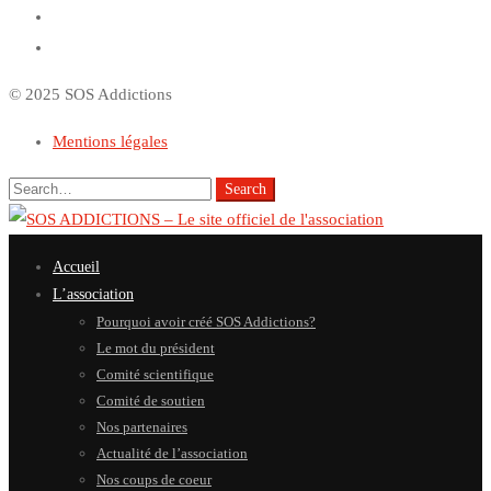
© 2025 SOS Addictions
Mentions légales
Search
Search
for:
Accueil
L’association
Pourquoi avoir créé SOS Addictions?
Le mot du président
Comité scientifique
Comité de soutien
Nos partenaires
Actualité de l’association
Nos coups de coeur