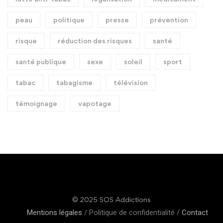
peau
politique
presse
prévention
risque
réduction des risques
santé
santé publique
sexe
soleil
sport
tabac
tabagisme
télévision
témoignage
vapotage
© 2025 SOS Addictions
Mentions légales
/ Politique de confidentialité /
Contact