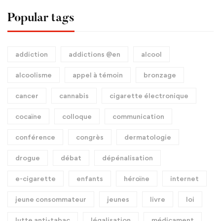
Popular tags
addiction
addictions @en
alcool
alcoolisme
appel à témoin
bronzage
cancer
cannabis
cigarette électronique
cocaïne
colloque
communication
conférence
congrès
dermatologie
drogue
débat
dépénalisation
e-cigarette
enfants
héroïne
internet
jeune consommateur
jeunes
livre
loi
lutte anti-tabac
légalisation
médicament