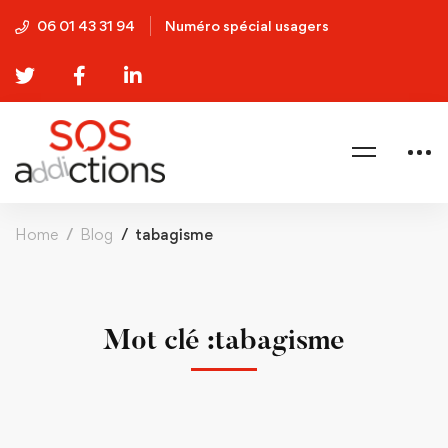
06 01 43 31 94
Numéro spécial usagers
Home
Blog
tabagisme
Mot clé :tabagisme