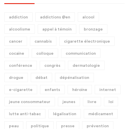
addiction
addictions @en
alcool
alcoolisme
appel à témoin
bronzage
cancer
cannabis
cigarette électronique
cocaïne
colloque
communication
conférence
congrès
dermatologie
drogue
débat
dépénalisation
e-cigarette
enfants
héroïne
internet
jeune consommateur
jeunes
livre
loi
lutte anti-tabac
légalisation
médicament
peau
politique
presse
prévention