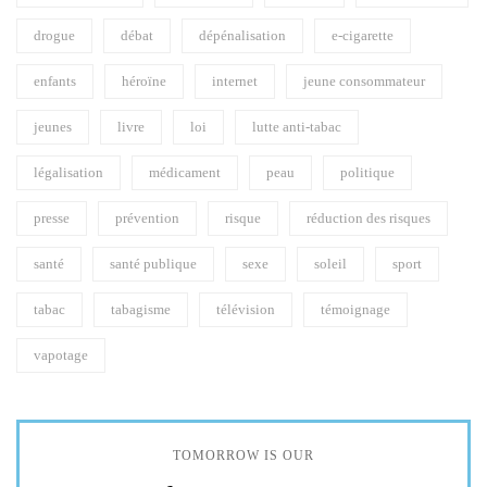
drogue
débat
dépénalisation
e-cigarette
enfants
héroïne
internet
jeune consommateur
jeunes
livre
loi
lutte anti-tabac
légalisation
médicament
peau
politique
presse
prévention
risque
réduction des risques
santé
santé publique
sexe
soleil
sport
tabac
tabagisme
télévision
témoignage
vapotage
TOMORROW IS OUR