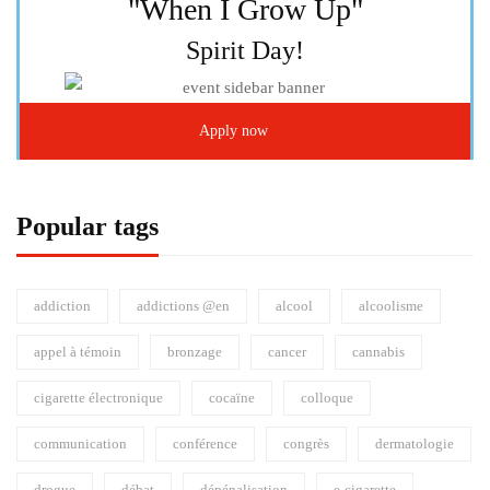
"When I Grow Up"
Spirit Day!
Apply now
Popular tags
addiction
addictions @en
alcool
alcoolisme
appel à témoin
bronzage
cancer
cannabis
cigarette électronique
cocaïne
colloque
communication
conférence
congrès
dermatologie
drogue
débat
dépénalisation
e-cigarette