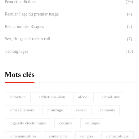
Peau et addictions
(26)
Reculer l'age du premier usage
(4)
Réduction des Risques
(2)
Sex, drugs and rock'n roll
(7)
Témoignages
(18)
Mots clés
addiction
addictions @en
alcool
alcoolisme
appel à témoin
bronzage
cancer
cannabis
cigarette électronique
cocaïne
colloque
communication
conférence
congrès
dermatologie