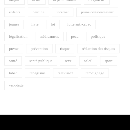
enfants
héroïne
internet
jeune consommateur
jeunes
livre
loi
lutte anti-tabac
légalisation
médicament
peau
politique
presse
prévention
risque
réduction des risques
santé
santé publique
sexe
soleil
sport
tabac
tabagisme
télévision
témoignage
vapotage