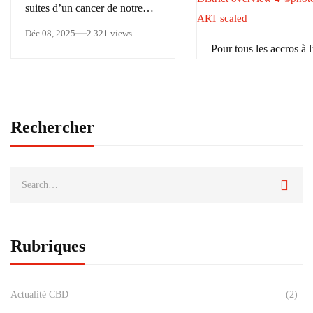
suites d’un cancer de notre
collègue Aude Sophie Cagnet
Déc 08, 2025
2 321 views
Pour tous les accros à l’
au reste : Addictionvill
Sep 25, 2023
3 644 vie
Rechercher
Rubriques
Actualité CBD
(2)