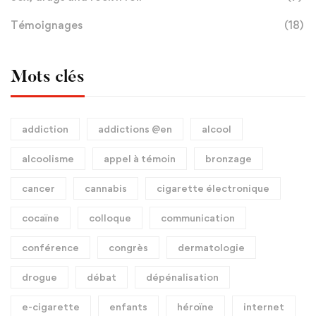
Témoignages
(18)
Mots clés
addiction
addictions @en
alcool
alcoolisme
appel à témoin
bronzage
cancer
cannabis
cigarette électronique
cocaïne
colloque
communication
conférence
congrès
dermatologie
drogue
débat
dépénalisation
e-cigarette
enfants
héroïne
internet