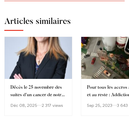
Articles similaires
Décès le 25 novembre des
Pour tous les accros à
suites d’un cancer de notre
et au reste : Addictio
collègue Aude Sophie
Déc 08, 2025
2 317 views
Sep 25, 2023
3 643
Cagnet