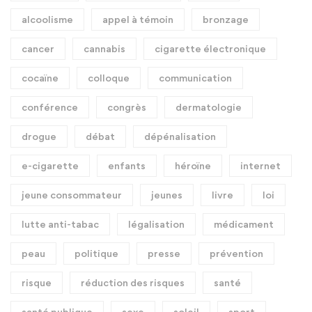
alcoolisme
appel à témoin
bronzage
cancer
cannabis
cigarette électronique
cocaïne
colloque
communication
conférence
congrès
dermatologie
drogue
débat
dépénalisation
e-cigarette
enfants
héroïne
internet
jeune consommateur
jeunes
livre
loi
lutte anti-tabac
légalisation
médicament
peau
politique
presse
prévention
risque
réduction des risques
santé
santé publique
sexe
soleil
sport