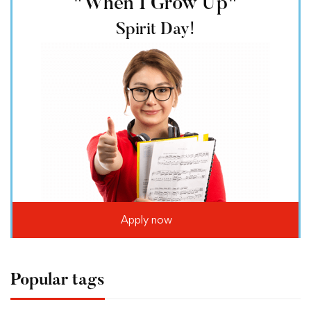
"When I Grow Up"
Spirit Day!
Apply now
Popular tags