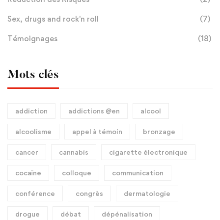
Sex, drugs and rock'n roll
(7)
Témoignages
(18)
Mots clés
addiction
addictions @en
alcool
alcoolisme
appel à témoin
bronzage
cancer
cannabis
cigarette électronique
cocaïne
colloque
communication
conférence
congrès
dermatologie
drogue
débat
dépénalisation