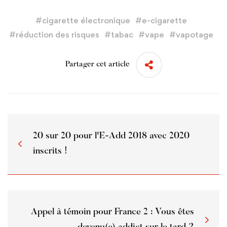
#
cigarette électronique
#
e-cigarette
#
réduction des risques
#
tabac
#
vape
#
vapotage
Partager cet article
20 sur 20 pour l'E-Add 2018 avec 2020
inscrits !
Appel à témoin pour France 2 : Vous êtes