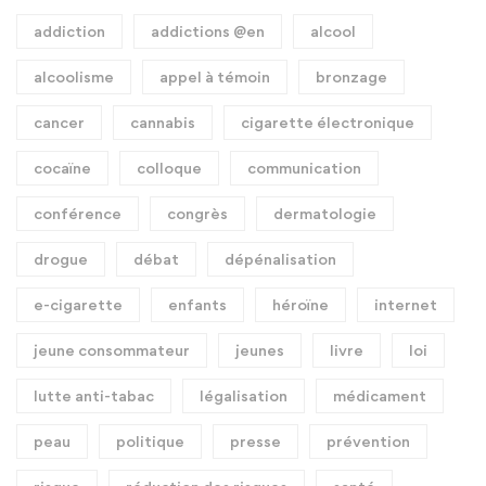
addiction
addictions @en
alcool
alcoolisme
appel à témoin
bronzage
cancer
cannabis
cigarette électronique
cocaïne
colloque
communication
conférence
congrès
dermatologie
drogue
débat
dépénalisation
e-cigarette
enfants
héroïne
internet
jeune consommateur
jeunes
livre
loi
lutte anti-tabac
légalisation
médicament
peau
politique
presse
prévention