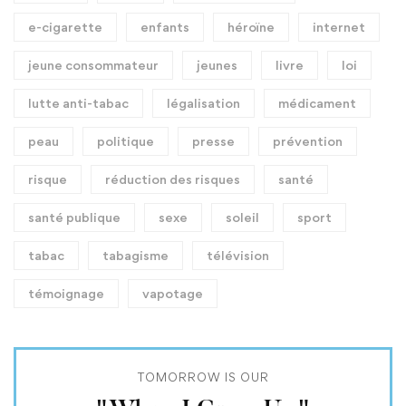
e-cigarette
enfants
héroïne
internet
jeune consommateur
jeunes
livre
loi
lutte anti-tabac
légalisation
médicament
peau
politique
presse
prévention
risque
réduction des risques
santé
santé publique
sexe
soleil
sport
tabac
tabagisme
télévision
témoignage
vapotage
TOMORROW IS OUR