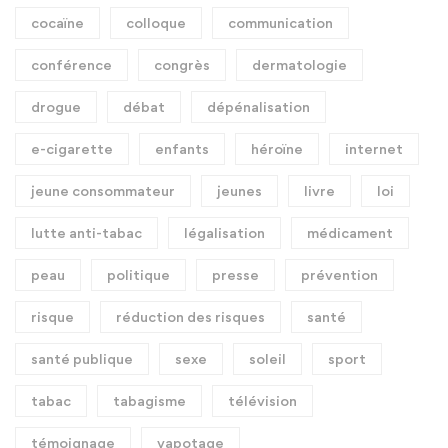
cocaïne
colloque
communication
conférence
congrès
dermatologie
drogue
débat
dépénalisation
e-cigarette
enfants
héroïne
internet
jeune consommateur
jeunes
livre
loi
lutte anti-tabac
légalisation
médicament
peau
politique
presse
prévention
risque
réduction des risques
santé
santé publique
sexe
soleil
sport
tabac
tabagisme
télévision
témoignage
vapotage