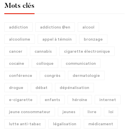
Mots clés
addiction
addictions @en
alcool
alcoolisme
appel à témoin
bronzage
cancer
cannabis
cigarette électronique
cocaïne
colloque
communication
conférence
congrès
dermatologie
drogue
débat
dépénalisation
e-cigarette
enfants
héroïne
internet
jeune consommateur
jeunes
livre
loi
lutte anti-tabac
légalisation
médicament