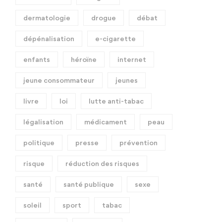
Ce qu’il faut lire et dire
Gaz hilarant un autre son
aujourd’hui sur le CBD
cloche sur le protoxyde
dermatologie
drogue
débat
d’azote
Avr 29, 2025
1 766 views
Mar 03, 2025
2 216 vie
dépénalisation
e-cigarette
enfants
héroïne
internet
jeune consommateur
jeunes
livre
loi
lutte anti-tabac
légalisation
médicament
peau
politique
presse
prévention
risque
réduction des risques
santé
santé publique
sexe
soleil
sport
tabac