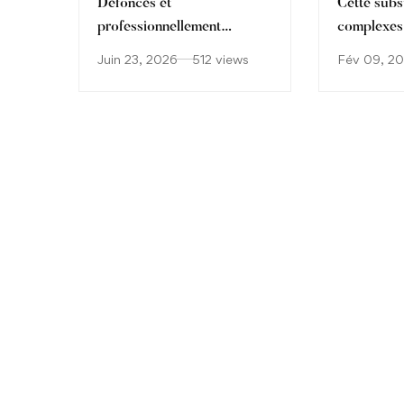
Défoncés et
Cette subs
professionnellement
complexes, 
performants : quand la
soignants 
Juin 23, 2026
512 views
Fév 09, 2
drogue s’invite au sommet
consommat
de la pyramide sociale
protoxyde 
française
jeunes