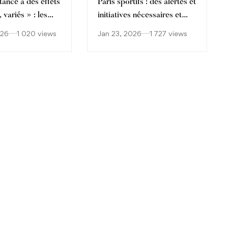
tance a des effets
Paris sportifs : des alertes et
variés » : les
initiatives nécessaires et
confrontés à la
bienvenues pour réduire les
026
1 020 views
Jan 23, 2026
1 727 views
ion croissante de
risques
d’azote chez les