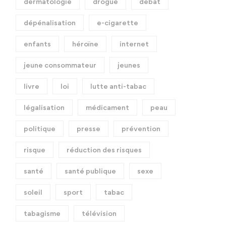
dermatologie
drogue
débat
dépénalisation
e-cigarette
enfants
héroïne
internet
jeune consommateur
jeunes
livre
loi
lutte anti-tabac
légalisation
médicament
peau
politique
presse
prévention
risque
réduction des risques
santé
santé publique
sexe
soleil
sport
tabac
tabagisme
télévision