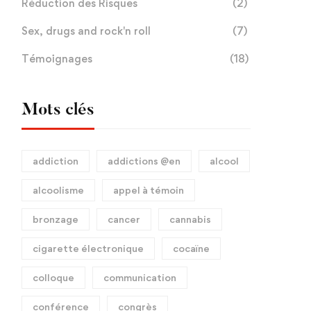
Réduction des Risques
(2)
Sex, drugs and rock'n roll
(7)
Témoignages
(18)
Mots clés
addiction
addictions @en
alcool
alcoolisme
appel à témoin
bronzage
cancer
cannabis
cigarette électronique
cocaïne
colloque
communication
conférence
congrès