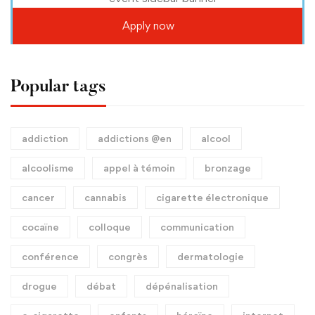
Apply now
Popular tags
addiction
addictions @en
alcool
alcoolisme
appel à témoin
bronzage
cancer
cannabis
cigarette électronique
cocaïne
colloque
communication
conférence
congrès
dermatologie
drogue
débat
dépénalisation