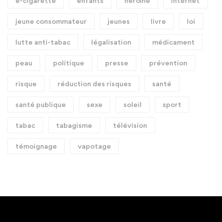
e-cigarette
enfants
héroïne
internet
jeune consommateur
jeunes
livre
loi
lutte anti-tabac
légalisation
médicament
peau
politique
presse
prévention
risque
réduction des risques
santé
santé publique
sexe
soleil
sport
tabac
tabagisme
télévision
témoignage
vapotage