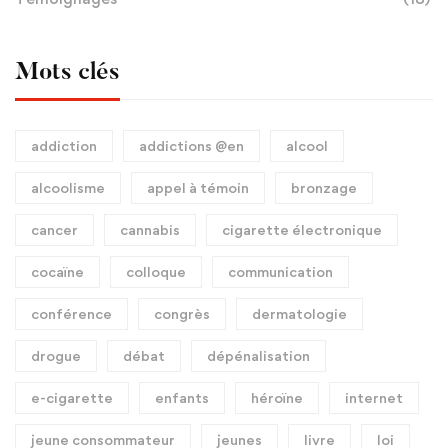
Mots clés
addiction
addictions @en
alcool
alcoolisme
appel à témoin
bronzage
cancer
cannabis
cigarette électronique
cocaïne
colloque
communication
conférence
congrès
dermatologie
drogue
débat
dépénalisation
e-cigarette
enfants
héroïne
internet
jeune consommateur
jeunes
livre
loi