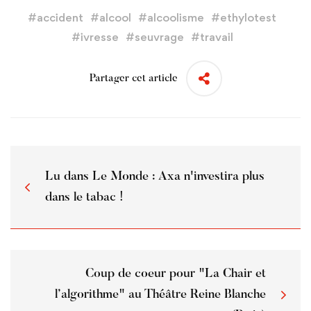
#
accident
#
alcool
#
alcoolisme
#
ethylotest
#
ivresse
#
seuvrage
#
travail
Partager cet article
Lu dans Le Monde : Axa n'investira plus
dans le tabac !
Coup de coeur pour "La Chair et
l’algorithme" au Théâtre Reine Blanche