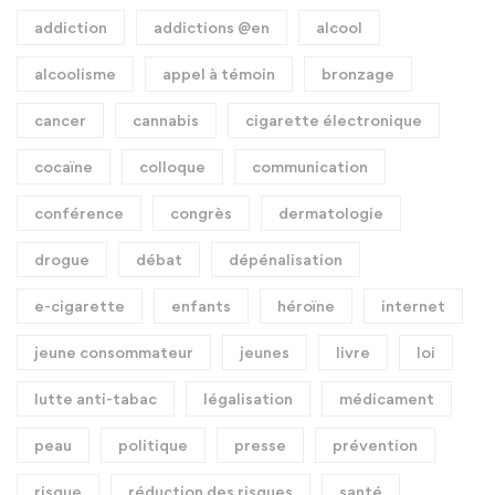
addiction
addictions @en
alcool
alcoolisme
appel à témoin
bronzage
cancer
cannabis
cigarette électronique
cocaïne
colloque
communication
conférence
congrès
dermatologie
drogue
débat
dépénalisation
e-cigarette
enfants
héroïne
internet
jeune consommateur
jeunes
livre
loi
lutte anti-tabac
légalisation
médicament
peau
politique
presse
prévention
risque
réduction des risques
santé