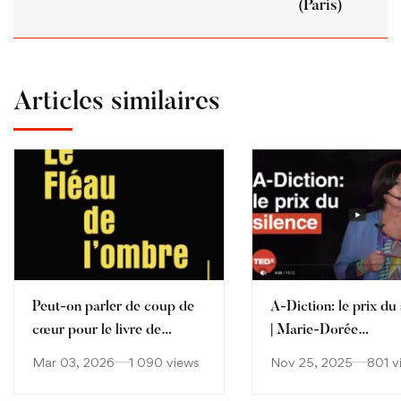
(Paris)
Articles similaires
Peut-on parler de coup de
A-Diction: le prix du 
cœur pour le livre de
| Marie-Dorée
Catherine Muller ?
DELACHAIR-DUBRE
Mar 03, 2026
1 090 views
Nov 25, 2025
801 v
TEDxPromenade de
Anglais