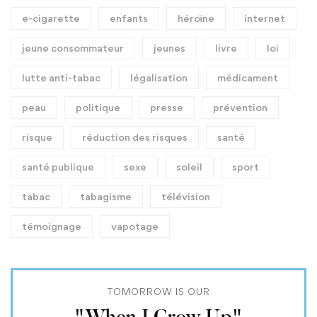
e-cigarette
enfants
héroïne
internet
jeune consommateur
jeunes
livre
loi
lutte anti-tabac
légalisation
médicament
peau
politique
presse
prévention
risque
réduction des risques
santé
santé publique
sexe
soleil
sport
tabac
tabagisme
télévision
témoignage
vapotage
TOMORROW IS OUR