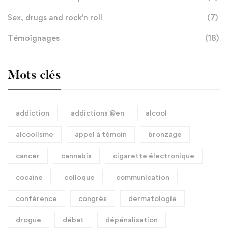
Sex, drugs and rock'n roll
(7)
Témoignages
(18)
Mots clés
addiction
addictions @en
alcool
alcoolisme
appel à témoin
bronzage
cancer
cannabis
cigarette électronique
cocaïne
colloque
communication
conférence
congrès
dermatologie
drogue
débat
dépénalisation