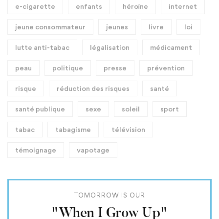
e-cigarette
enfants
héroïne
internet
jeune consommateur
jeunes
livre
loi
lutte anti-tabac
légalisation
médicament
peau
politique
presse
prévention
risque
réduction des risques
santé
santé publique
sexe
soleil
sport
tabac
tabagisme
télévision
témoignage
vapotage
TOMORROW IS OUR
"When I Grow Up"