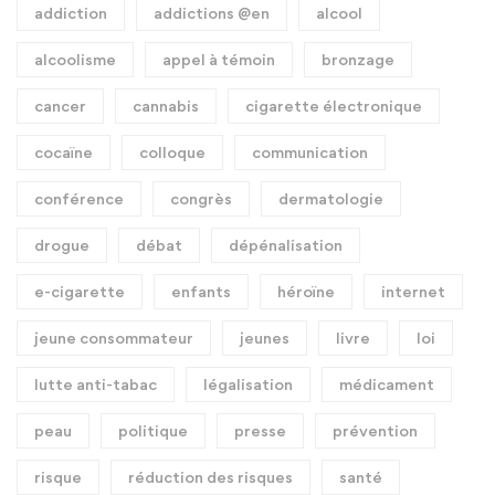
addiction
addictions @en
alcool
alcoolisme
appel à témoin
bronzage
cancer
cannabis
cigarette électronique
cocaïne
colloque
communication
conférence
congrès
dermatologie
drogue
débat
dépénalisation
e-cigarette
enfants
héroïne
internet
jeune consommateur
jeunes
livre
loi
lutte anti-tabac
légalisation
médicament
peau
politique
presse
prévention
risque
réduction des risques
santé