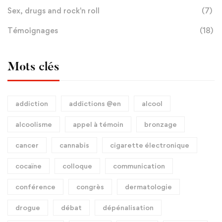
Sex, drugs and rock'n roll
(7)
Témoignages
(18)
Mots clés
addiction
addictions @en
alcool
alcoolisme
appel à témoin
bronzage
cancer
cannabis
cigarette électronique
cocaïne
colloque
communication
conférence
congrès
dermatologie
drogue
débat
dépénalisation