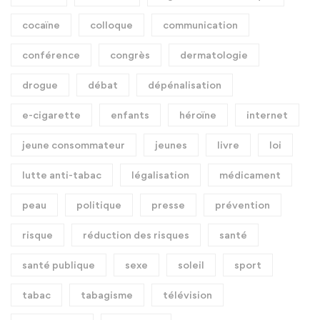
cocaïne
colloque
communication
conférence
congrès
dermatologie
drogue
débat
dépénalisation
e-cigarette
enfants
héroïne
internet
jeune consommateur
jeunes
livre
loi
lutte anti-tabac
légalisation
médicament
peau
politique
presse
prévention
risque
réduction des risques
santé
santé publique
sexe
soleil
sport
tabac
tabagisme
télévision