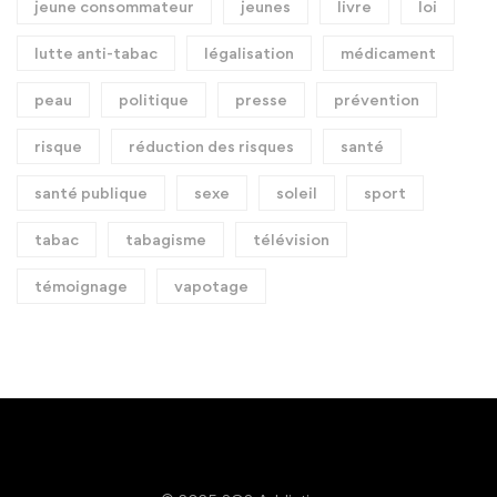
jeune consommateur
jeunes
livre
loi
lutte anti-tabac
légalisation
médicament
peau
politique
presse
prévention
risque
réduction des risques
santé
santé publique
sexe
soleil
sport
tabac
tabagisme
télévision
témoignage
vapotage