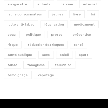
e-cigarette
enfants
héroïne
internet
jeune consommateur
jeunes
livre
loi
lutte anti-tabac
légalisation
médicament
peau
politique
presse
prévention
risque
réduction des risques
santé
santé publique
sexe
soleil
sport
tabac
tabagisme
télévision
témoignage
vapotage