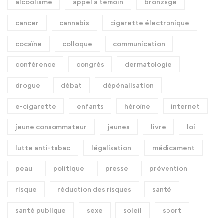
alcoolisme
appel à témoin
bronzage
cancer
cannabis
cigarette électronique
cocaïne
colloque
communication
conférence
congrès
dermatologie
drogue
débat
dépénalisation
e-cigarette
enfants
héroïne
internet
jeune consommateur
jeunes
livre
loi
lutte anti-tabac
légalisation
médicament
peau
politique
presse
prévention
risque
réduction des risques
santé
santé publique
sexe
soleil
sport