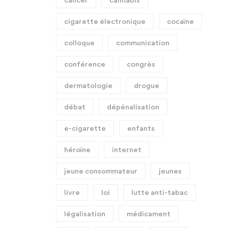
cigarette électronique
cocaïne
colloque
communication
conférence
congrès
dermatologie
drogue
débat
dépénalisation
e-cigarette
enfants
héroïne
internet
jeune consommateur
jeunes
livre
loi
lutte anti-tabac
légalisation
médicament