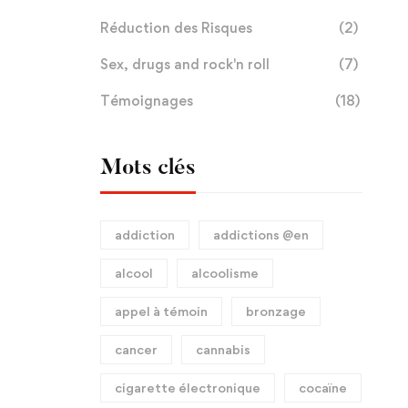
Réduction des Risques
(2)
Sex, drugs and rock'n roll
(7)
Témoignages
(18)
Mots clés
addiction
addictions @en
alcool
alcoolisme
appel à témoin
bronzage
cancer
cannabis
cigarette électronique
cocaïne