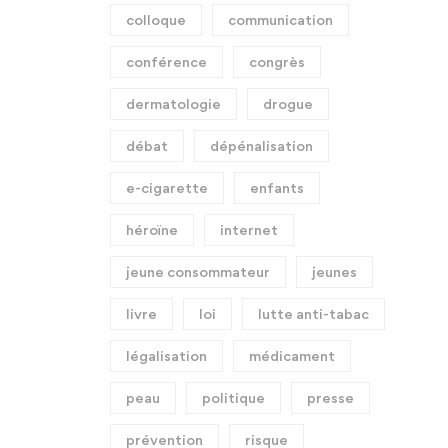
colloque
communication
conférence
congrès
dermatologie
drogue
débat
dépénalisation
e-cigarette
enfants
héroïne
internet
jeune consommateur
jeunes
livre
loi
lutte anti-tabac
légalisation
médicament
peau
politique
presse
prévention
risque