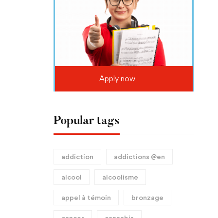
Apply now
Popular tags
addiction
addictions @en
alcool
alcoolisme
appel à témoin
bronzage
cancer
cannabis