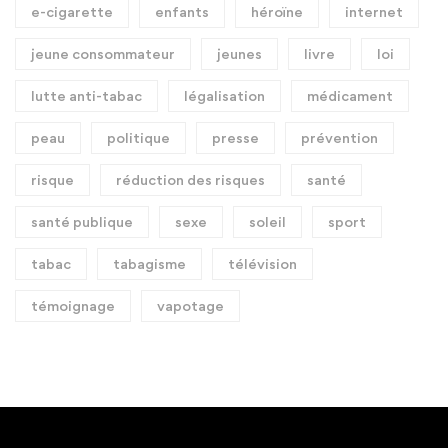
e-cigarette
enfants
héroïne
internet
jeune consommateur
jeunes
livre
loi
lutte anti-tabac
légalisation
médicament
peau
politique
presse
prévention
risque
réduction des risques
santé
santé publique
sexe
soleil
sport
tabac
tabagisme
télévision
témoignage
vapotage