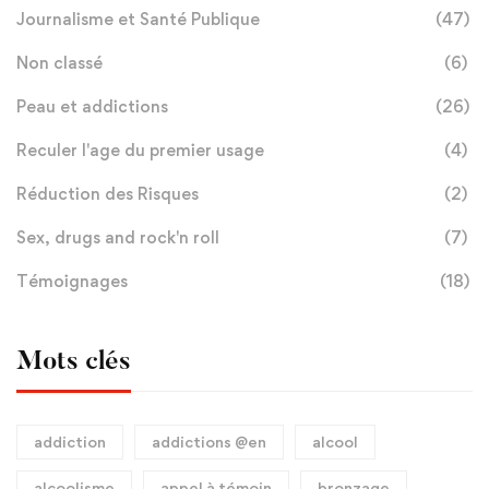
Journalisme et Santé Publique
(47)
Non classé
(6)
Peau et addictions
(26)
Reculer l'age du premier usage
(4)
Réduction des Risques
(2)
Sex, drugs and rock'n roll
(7)
Témoignages
(18)
Mots clés
addiction
addictions @en
alcool
alcoolisme
appel à témoin
bronzage