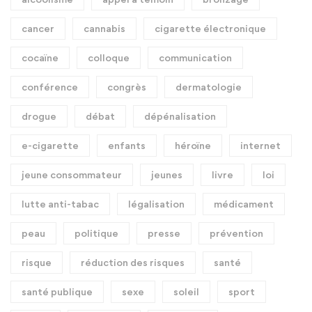
cancer
cannabis
cigarette électronique
cocaïne
colloque
communication
conférence
congrès
dermatologie
drogue
débat
dépénalisation
e-cigarette
enfants
héroïne
internet
jeune consommateur
jeunes
livre
loi
lutte anti-tabac
légalisation
médicament
peau
politique
presse
prévention
risque
réduction des risques
santé
santé publique
sexe
soleil
sport