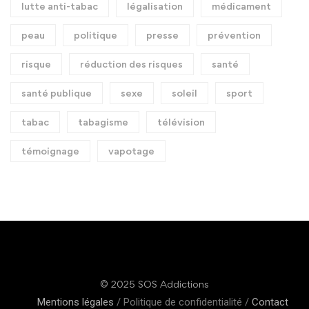
lutte anti-tabac
légalisation
médicament
peau
politique
presse
prévention
risque
réduction des risques
santé
santé publique
sexe
soleil
sport
tabac
tabagisme
télévision
témoignage
vapotage
© 2025 SOS Addictions
Mentions légales
/ Politique de confidentialité /
Contact