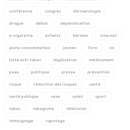
conférence
congrès
dermatologie
drogue
débat
dépénalisation
e-cigarette
enfants
héroïne
internet
jeune consommateur
jeunes
livre
loi
lutte anti-tabac
légalisation
médicament
peau
politique
presse
prévention
risque
réduction des risques
santé
santé publique
sexe
soleil
sport
tabac
tabagisme
télévision
témoignage
vapotage