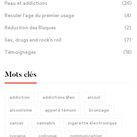
Peau et addictions
(26)
Reculer l'age du premier usage
(4)
Réduction des Risques
(2)
Sex, drugs and rock'n roll
(7)
Témoignages
(18)
Mots clés
addiction
addictions @en
alcool
alcoolisme
appel à témoin
bronzage
cancer
cannabis
cigarette électronique
cocaïne
colloque
communication