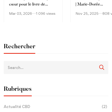
cœur pour le livre de
| Marie-Dorée
Catherine Muller ?
DELACHAIR-DUBRE
Mar 03, 2026
1 096 views
Nov 25, 2025
808 
TEDxPromenade de
Anglais
Rechercher
Rubriques
Actualité CBD
(2)