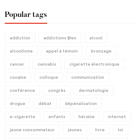
Popular tags
addiction
addictions @en
alcool
alcoolisme
appel à témoin
bronzage
cancer
cannabis
cigarette électronique
cocaïne
colloque
communication
conférence
congrès
dermatologie
drogue
débat
dépénalisation
e-cigarette
enfants
héroïne
internet
jeune consommateur
jeunes
livre
loi