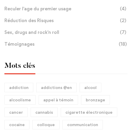
Reculer l'age du premier usage
(4)
Réduction des Risques
(2)
Sex, drugs and rock'n roll
(7)
Témoignages
(18)
Mots clés
addiction
addictions @en
alcool
alcoolisme
appel à témoin
bronzage
cancer
cannabis
cigarette électronique
cocaïne
colloque
communication