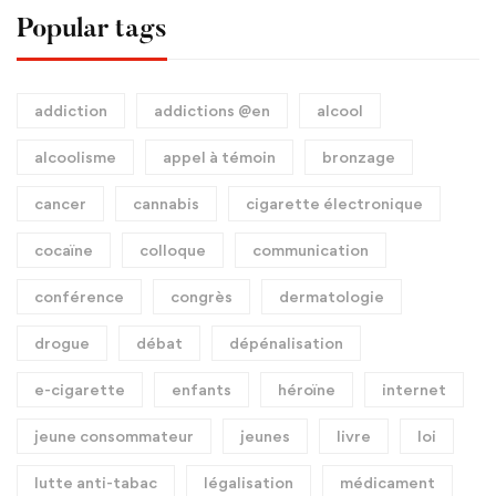
Popular tags
addiction
addictions @en
alcool
alcoolisme
appel à témoin
bronzage
cancer
cannabis
cigarette électronique
cocaïne
colloque
communication
conférence
congrès
dermatologie
drogue
débat
dépénalisation
e-cigarette
enfants
héroïne
internet
jeune consommateur
jeunes
livre
loi
lutte anti-tabac
légalisation
médicament