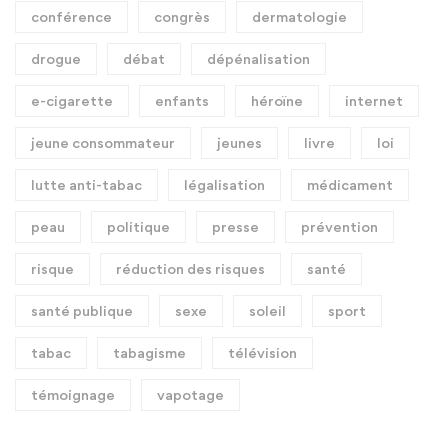
conférence
congrès
dermatologie
drogue
débat
dépénalisation
e-cigarette
enfants
héroïne
internet
jeune consommateur
jeunes
livre
loi
lutte anti-tabac
légalisation
médicament
peau
politique
presse
prévention
risque
réduction des risques
santé
santé publique
sexe
soleil
sport
tabac
tabagisme
télévision
témoignage
vapotage