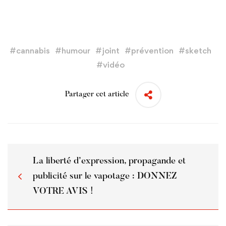
#
cannabis
#
humour
#
joint
#
prévention
#
sketch
#
vidéo
Partager cet article
La liberté d’expression, propagande et
publicité sur le vapotage : DONNEZ
VOTRE AVIS !