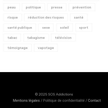
peau
politique
presse
prévention
risque
réduction des risques
santé
santé publique
sexe
soleil
sport
tabac
tabagisme
télévision
témoignage
vapotage
© 2025 SOS Addictions
Mentions légales
/ Politique de confidentialité /
Contact