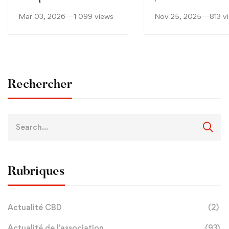
Catherine Muller ?
DELACHAIR-DUBRE
Mar 03, 2026
1 099 views
Nov 25, 2025
813 v
TEDxPromenade de
Anglais
Rechercher
Rubriques
Actualité CBD
(2)
Actualité de l'association
(93)