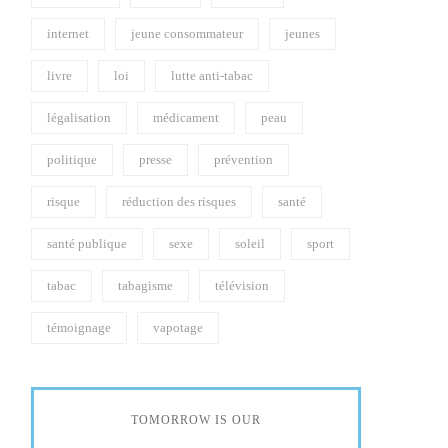
internet
jeune consommateur
jeunes
livre
loi
lutte anti-tabac
légalisation
médicament
peau
politique
presse
prévention
risque
réduction des risques
santé
santé publique
sexe
soleil
sport
tabac
tabagisme
télévision
témoignage
vapotage
TOMORROW IS OUR