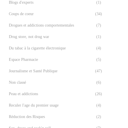
Blogs d'experts
(1)
Coups de coeur
(34)
Drogues et addictions comportementales
(7)
Drug store, not drug war
(1)
Du tabac à la cigarette électronique
(4)
Espace Pharmacie
(5)
Journalisme et Santé Publique
(47)
Non classé
(6)
Peau et addictions
(26)
Reculer l'age du premier usage
(4)
Réduction des Risques
(2)