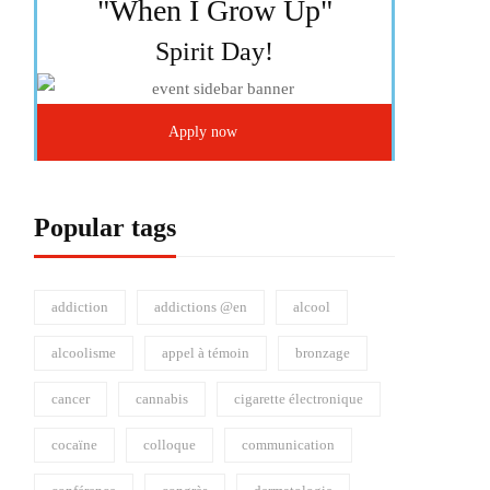
"When I Grow Up"
Spirit Day!
Apply now
Popular tags
addiction
addictions @en
alcool
alcoolisme
appel à témoin
bronzage
cancer
cannabis
cigarette électronique
cocaïne
colloque
communication