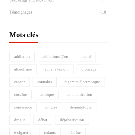
Sex, drugs and rock'n roll
(7)
Témoignages
(18)
COURIR SANS
ADDICTION
Rendez-vous en librairie pour
découvrir "SciencesPeau et
Mots clés
Déc 15, 2017
1 159 views
Pe@ulithique"
Avr 16, 2018
1 114 views
addiction
addictions @en
alcool
alcoolisme
appel à témoin
bronzage
cancer
cannabis
cigarette électronique
cocaïne
colloque
communication
conférence
congrès
dermatologie
drogue
débat
dépénalisation
e-cigarette
enfants
héroïne