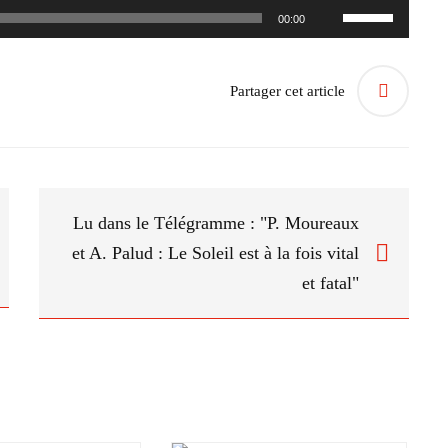
Utilisez
00:00
les
flèches
Partager cet article
haut/bas
pour
augmenter
ou
diminuer
Lu dans le Télégramme : "P. Moureaux
le
et A. Palud : Le Soleil est à la fois vital
volume.
et fatal"