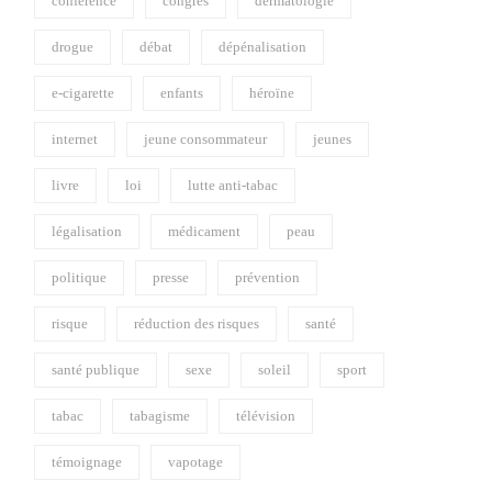
conférence
congrès
dermatologie
drogue
débat
dépénalisation
e-cigarette
enfants
héroïne
internet
jeune consommateur
jeunes
livre
loi
lutte anti-tabac
légalisation
médicament
peau
politique
presse
prévention
risque
réduction des risques
santé
santé publique
sexe
soleil
sport
tabac
tabagisme
télévision
témoignage
vapotage