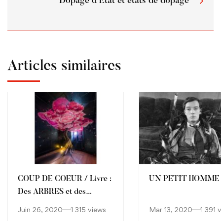
Dopage d'Etat et états de dopage
Articles similaires
COUP DE COEUR / Livre :
UN PETIT HOMME
Des ARBRES et des
HOMMES (Écorce et
Juin 26, 2020
1 315 views
Mar 13, 2020
1 391 
Pe@u)