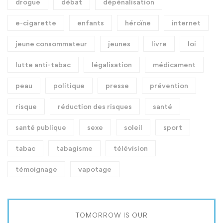
drogue
débat
dépénalisation
e-cigarette
enfants
héroïne
internet
jeune consommateur
jeunes
livre
loi
lutte anti-tabac
légalisation
médicament
peau
politique
presse
prévention
risque
réduction des risques
santé
santé publique
sexe
soleil
sport
tabac
tabagisme
télévision
témoignage
vapotage
TOMORROW IS OUR