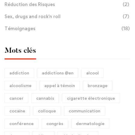
Réduction des Risques
(2)
Sex, drugs and rock'n roll
(7)
Témoignages
(18)
Mots clés
addiction
addictions @en
alcool
alcoolisme
appel à témoin
bronzage
cancer
cannabis
cigarette électronique
cocaïne
colloque
communication
conférence
congrès
dermatologie