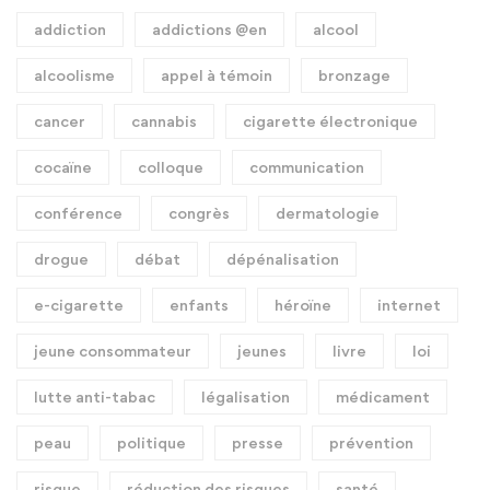
addiction
addictions @en
alcool
alcoolisme
appel à témoin
bronzage
cancer
cannabis
cigarette électronique
cocaïne
colloque
communication
conférence
congrès
dermatologie
drogue
débat
dépénalisation
e-cigarette
enfants
héroïne
internet
jeune consommateur
jeunes
livre
loi
lutte anti-tabac
légalisation
médicament
peau
politique
presse
prévention
risque
réduction des risques
santé