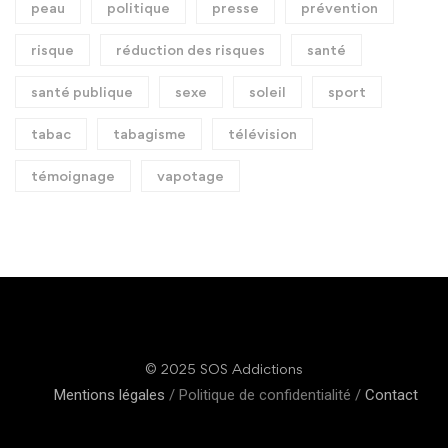
peau
politique
presse
prévention
risque
réduction des risques
santé
santé publique
sexe
soleil
sport
tabac
tabagisme
télévision
témoignage
vapotage
© 2025 SOS Addictions
Mentions légales
/ Politique de confidentialité /
Contact