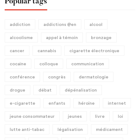
Popular tags
addiction
addictions @en
alcool
alcoolisme
appel à témoin
bronzage
cancer
cannabis
cigarette électronique
cocaïne
colloque
communication
conférence
congrès
dermatologie
drogue
débat
dépénalisation
e-cigarette
enfants
héroïne
internet
jeune consommateur
jeunes
livre
loi
lutte anti-tabac
légalisation
médicament