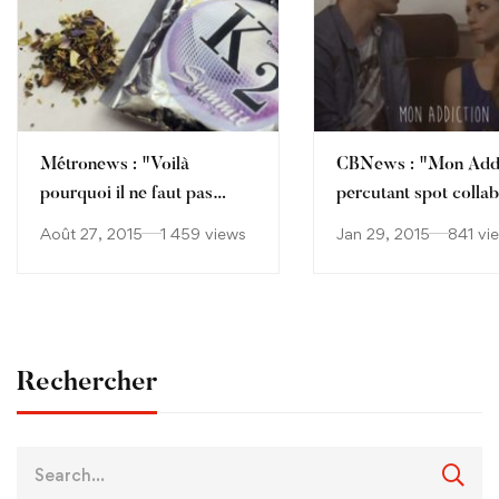
Métronews : "Voilà
CBNews : "Mon Addi
pourquoi il ne faut pas
percutant spot collab
fumer du cannabis de
Août 27, 2015
1 459 views
Jan 29, 2015
841 vi
synthèse"
Rechercher