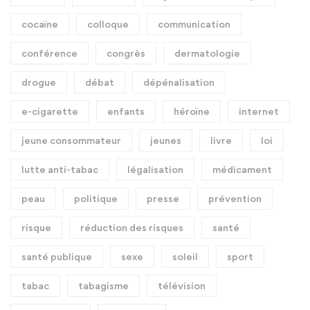
cocaïne
colloque
communication
conférence
congrès
dermatologie
drogue
débat
dépénalisation
e-cigarette
enfants
héroïne
internet
jeune consommateur
jeunes
livre
loi
lutte anti-tabac
légalisation
médicament
peau
politique
presse
prévention
risque
réduction des risques
santé
santé publique
sexe
soleil
sport
tabac
tabagisme
télévision