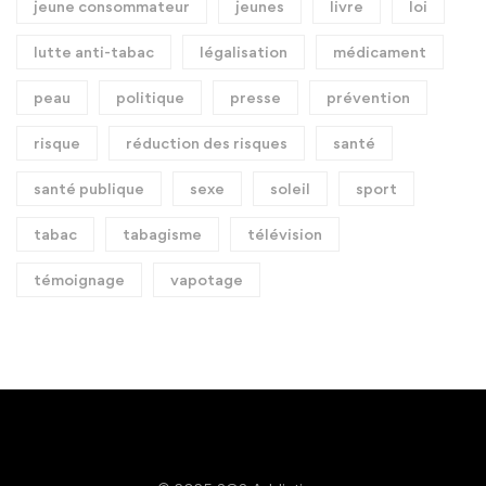
jeune consommateur
jeunes
livre
loi
lutte anti-tabac
légalisation
médicament
peau
politique
presse
prévention
risque
réduction des risques
santé
santé publique
sexe
soleil
sport
tabac
tabagisme
télévision
témoignage
vapotage