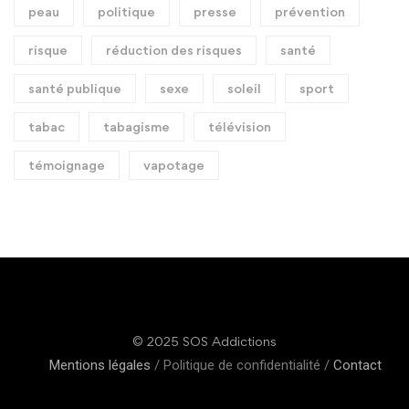
peau
politique
presse
prévention
risque
réduction des risques
santé
santé publique
sexe
soleil
sport
tabac
tabagisme
télévision
témoignage
vapotage
© 2025 SOS Addictions
Mentions légales
/ Politique de confidentialité /
Contact