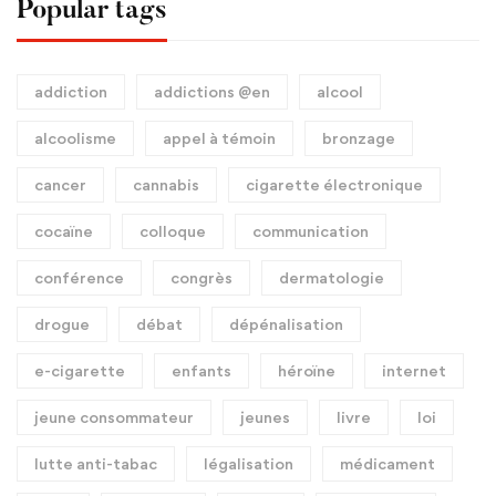
Popular tags
addiction
addictions @en
alcool
alcoolisme
appel à témoin
bronzage
cancer
cannabis
cigarette électronique
cocaïne
colloque
communication
conférence
congrès
dermatologie
drogue
débat
dépénalisation
e-cigarette
enfants
héroïne
internet
jeune consommateur
jeunes
livre
loi
lutte anti-tabac
légalisation
médicament