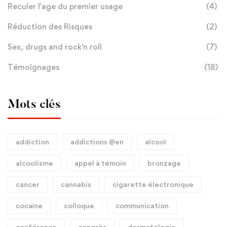
Reculer l'age du premier usage
(4)
Réduction des Risques
(2)
Sex, drugs and rock'n roll
(7)
Témoignages
(18)
Mots clés
addiction
addictions @en
alcool
alcoolisme
appel à témoin
bronzage
cancer
cannabis
cigarette électronique
cocaïne
colloque
communication
conférence
congrès
dermatologie