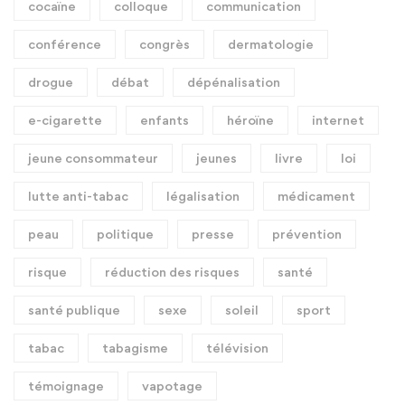
cocaïne
colloque
communication
conférence
congrès
dermatologie
drogue
débat
dépénalisation
e-cigarette
enfants
héroïne
internet
jeune consommateur
jeunes
livre
loi
lutte anti-tabac
légalisation
médicament
peau
politique
presse
prévention
risque
réduction des risques
santé
santé publique
sexe
soleil
sport
tabac
tabagisme
télévision
témoignage
vapotage