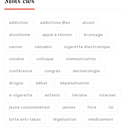
Mots clés
addiction
addictions @en
alcool
alcoolisme
appel à témoin
bronzage
cancer
cannabis
cigarette électronique
cocaïne
colloque
communication
conférence
congrès
dermatologie
drogue
débat
dépénalisation
e-cigarette
enfants
héroïne
internet
jeune consommateur
jeunes
livre
loi
lutte anti-tabac
légalisation
médicament