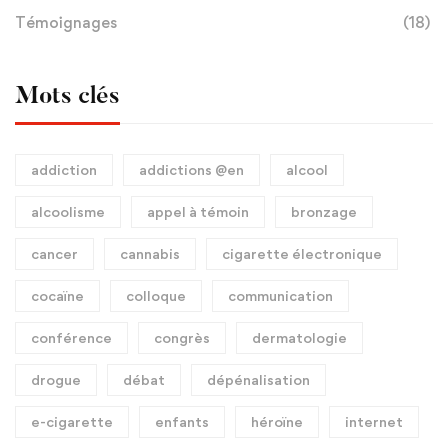
Témoignages
(18)
Mots clés
addiction
addictions @en
alcool
alcoolisme
appel à témoin
bronzage
cancer
cannabis
cigarette électronique
cocaïne
colloque
communication
conférence
congrès
dermatologie
drogue
débat
dépénalisation
e-cigarette
enfants
héroïne
internet