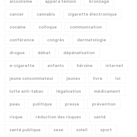
alcoolisme
appel à témoin
bronzage
cancer
cannabis
cigarette électronique
cocaïne
colloque
communication
conférence
congrès
dermatologie
drogue
débat
dépénalisation
e-cigarette
enfants
héroïne
internet
jeune consommateur
jeunes
livre
loi
lutte anti-tabac
légalisation
médicament
peau
politique
presse
prévention
risque
réduction des risques
santé
santé publique
sexe
soleil
sport