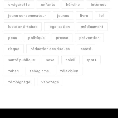
e-cigarette
enfants
héroïne
internet
jeune consommateur
jeunes
livre
loi
lutte anti-tabac
légalisation
médicament
peau
politique
presse
prévention
risque
réduction des risques
santé
santé publique
sexe
soleil
sport
tabac
tabagisme
télévision
témoignage
vapotage