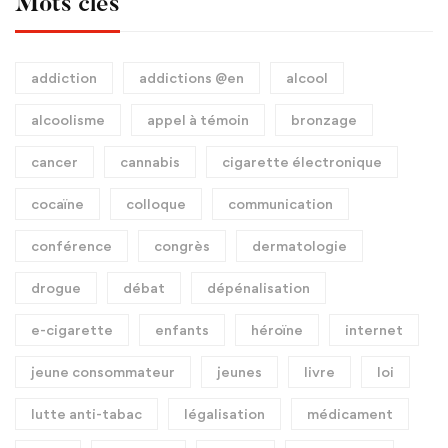
Mots clés
addiction
addictions @en
alcool
alcoolisme
appel à témoin
bronzage
cancer
cannabis
cigarette électronique
cocaïne
colloque
communication
conférence
congrès
dermatologie
drogue
débat
dépénalisation
e-cigarette
enfants
héroïne
internet
jeune consommateur
jeunes
livre
loi
lutte anti-tabac
légalisation
médicament