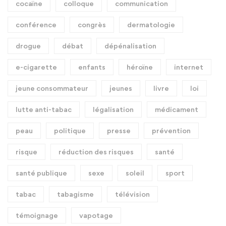
cocaïne
colloque
communication
conférence
congrès
dermatologie
drogue
débat
dépénalisation
e-cigarette
enfants
héroïne
internet
jeune consommateur
jeunes
livre
loi
lutte anti-tabac
légalisation
médicament
peau
politique
presse
prévention
risque
réduction des risques
santé
santé publique
sexe
soleil
sport
tabac
tabagisme
télévision
témoignage
vapotage