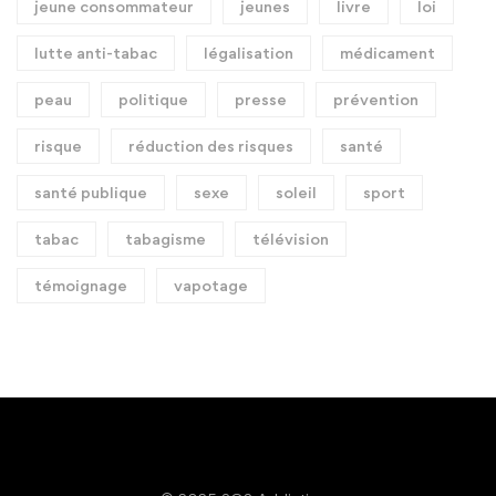
jeune consommateur
jeunes
livre
loi
lutte anti-tabac
légalisation
médicament
peau
politique
presse
prévention
risque
réduction des risques
santé
santé publique
sexe
soleil
sport
tabac
tabagisme
télévision
témoignage
vapotage