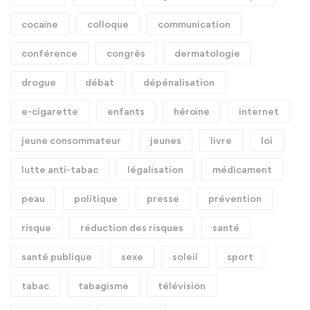
cocaïne
colloque
communication
conférence
congrès
dermatologie
drogue
débat
dépénalisation
e-cigarette
enfants
héroïne
internet
jeune consommateur
jeunes
livre
loi
lutte anti-tabac
légalisation
médicament
peau
politique
presse
prévention
risque
réduction des risques
santé
santé publique
sexe
soleil
sport
tabac
tabagisme
télévision