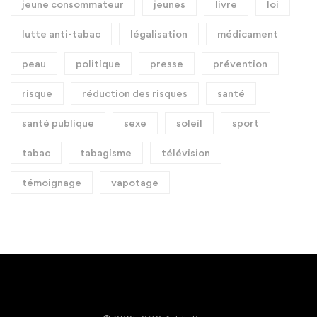
jeune consommateur
jeunes
livre
loi
lutte anti-tabac
légalisation
médicament
peau
politique
presse
prévention
risque
réduction des risques
santé
santé publique
sexe
soleil
sport
tabac
tabagisme
télévision
témoignage
vapotage