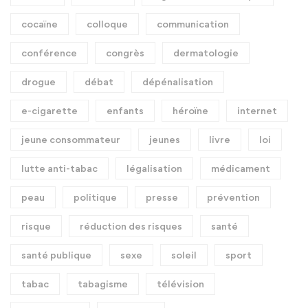
cocaïne
colloque
communication
conférence
congrès
dermatologie
drogue
débat
dépénalisation
e-cigarette
enfants
héroïne
internet
jeune consommateur
jeunes
livre
loi
lutte anti-tabac
légalisation
médicament
peau
politique
presse
prévention
risque
réduction des risques
santé
santé publique
sexe
soleil
sport
tabac
tabagisme
télévision