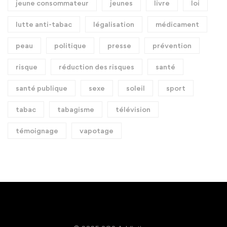
jeune consommateur
jeunes
livre
loi
lutte anti-tabac
légalisation
médicament
peau
politique
presse
prévention
risque
réduction des risques
santé
santé publique
sexe
soleil
sport
tabac
tabagisme
télévision
témoignage
vapotage