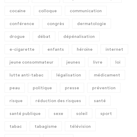
cocaïne
colloque
communication
conférence
congrès
dermatologie
drogue
débat
dépénalisation
e-cigarette
enfants
héroïne
internet
jeune consommateur
jeunes
livre
loi
lutte anti-tabac
légalisation
médicament
peau
politique
presse
prévention
risque
réduction des risques
santé
santé publique
sexe
soleil
sport
tabac
tabagisme
télévision