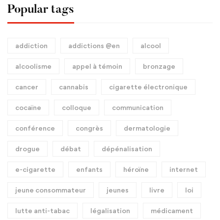
Popular tags
addiction
addictions @en
alcool
alcoolisme
appel à témoin
bronzage
cancer
cannabis
cigarette électronique
cocaïne
colloque
communication
conférence
congrès
dermatologie
drogue
débat
dépénalisation
e-cigarette
enfants
héroïne
internet
jeune consommateur
jeunes
livre
loi
lutte anti-tabac
légalisation
médicament