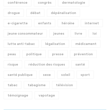
conférence
congrès
dermatologie
drogue
débat
dépénalisation
e-cigarette
enfants
héroïne
internet
jeune consommateur
jeunes
livre
loi
lutte anti-tabac
légalisation
médicament
peau
politique
presse
prévention
risque
réduction des risques
santé
santé publique
sexe
soleil
sport
tabac
tabagisme
télévision
témoignage
vapotage