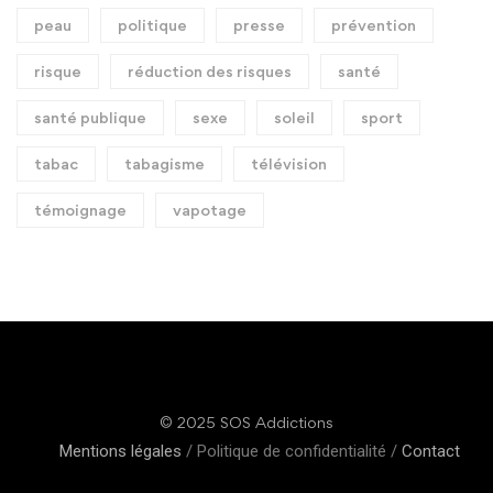
peau
politique
presse
prévention
risque
réduction des risques
santé
santé publique
sexe
soleil
sport
tabac
tabagisme
télévision
témoignage
vapotage
© 2025 SOS Addictions
Mentions légales
/ Politique de confidentialité /
Contact