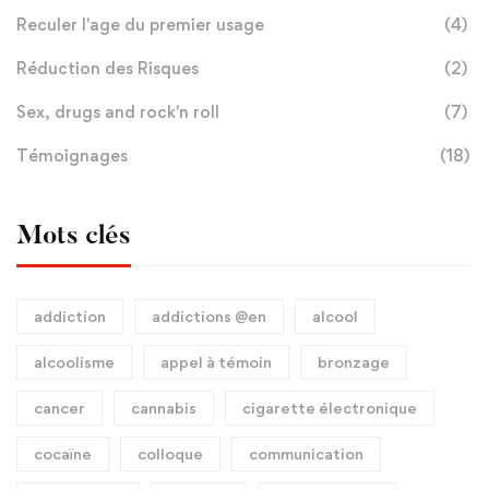
Reculer l'age du premier usage
(4)
Réduction des Risques
(2)
Sex, drugs and rock'n roll
(7)
Témoignages
(18)
Mots clés
addiction
addictions @en
alcool
alcoolisme
appel à témoin
bronzage
cancer
cannabis
cigarette électronique
cocaïne
colloque
communication