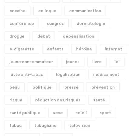
cocaïne
colloque
communication
conférence
congrès
dermatologie
drogue
débat
dépénalisation
e-cigarette
enfants
héroïne
internet
jeune consommateur
jeunes
livre
loi
lutte anti-tabac
légalisation
médicament
peau
politique
presse
prévention
risque
réduction des risques
santé
santé publique
sexe
soleil
sport
tabac
tabagisme
télévision