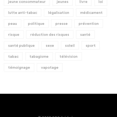
jeune consommateur
jeunes
livre
loi
lutte anti-tabac
légalisation
médicament
peau
politique
presse
prévention
risque
réduction des risques
santé
santé publique
sexe
soleil
sport
tabac
tabagisme
télévision
témoignage
vapotage