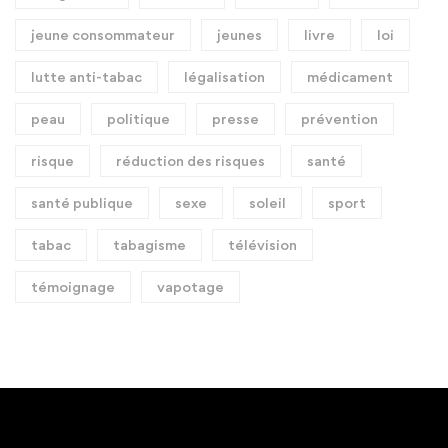
jeune consommateur
jeunes
livre
loi
lutte anti-tabac
légalisation
médicament
peau
politique
presse
prévention
risque
réduction des risques
santé
santé publique
sexe
soleil
sport
tabac
tabagisme
télévision
témoignage
vapotage