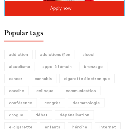
Apply now
Popular tags
addiction
addictions @en
alcool
alcoolisme
appel à témoin
bronzage
cancer
cannabis
cigarette électronique
cocaïne
colloque
communication
conférence
congrès
dermatologie
drogue
débat
dépénalisation
e-cigarette
enfants
héroïne
internet