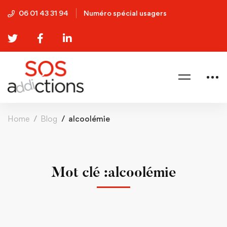
06 01 43 31 94
Numéro spécial usagers
Home
Blog
alcoolémie
Mot clé :alcoolémie