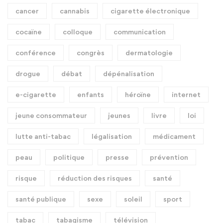
cancer
cannabis
cigarette électronique
cocaïne
colloque
communication
conférence
congrès
dermatologie
drogue
débat
dépénalisation
e-cigarette
enfants
héroïne
internet
jeune consommateur
jeunes
livre
loi
lutte anti-tabac
légalisation
médicament
peau
politique
presse
prévention
risque
réduction des risques
santé
santé publique
sexe
soleil
sport
tabac
tabagisme
télévision