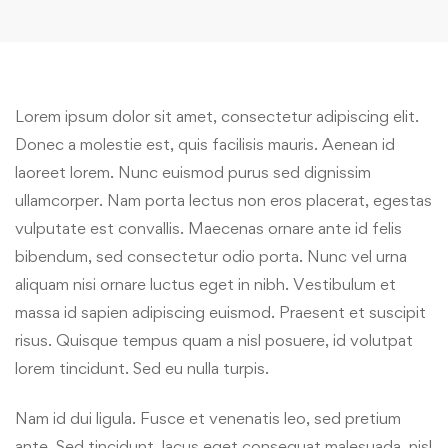
Lorem ipsum dolor sit amet, consectetur adipiscing elit.
Donec a molestie est, quis facilisis mauris. Aenean id
laoreet lorem. Nunc euismod purus sed dignissim
ullamcorper. Nam porta lectus non eros placerat, egestas
vulputate est convallis. Maecenas ornare ante id felis
bibendum, sed consectetur odio porta. Nunc vel urna
aliquam nisi ornare luctus eget in nibh. Vestibulum et
massa id sapien adipiscing euismod. Praesent et suscipit
risus. Quisque tempus quam a nisl posuere, id volutpat
lorem tincidunt. Sed eu nulla turpis.
Nam id dui ligula. Fusce et venenatis leo, sed pretium
ante. Sed tincidunt, lacus eget consequat malesuada, nisl