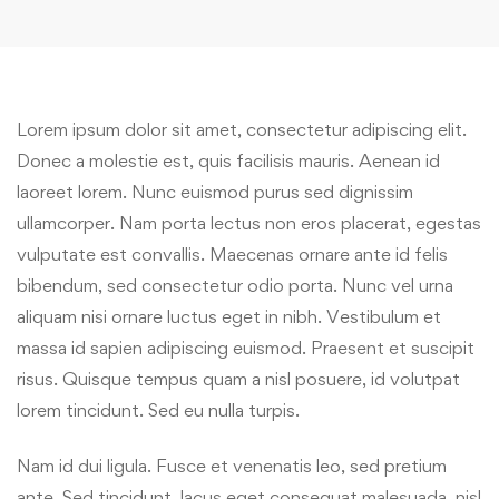
Lorem ipsum dolor sit amet, consectetur adipiscing elit.
Donec a molestie est, quis facilisis mauris. Aenean id
laoreet lorem. Nunc euismod purus sed dignissim
ullamcorper. Nam porta lectus non eros placerat, egestas
vulputate est convallis. Maecenas ornare ante id felis
bibendum, sed consectetur odio porta. Nunc vel urna
aliquam nisi ornare luctus eget in nibh. Vestibulum et
massa id sapien adipiscing euismod. Praesent et suscipit
risus. Quisque tempus quam a nisl posuere, id volutpat
lorem tincidunt. Sed eu nulla turpis.
Nam id dui ligula. Fusce et venenatis leo, sed pretium
ante. Sed tincidunt, lacus eget consequat malesuada, nisl