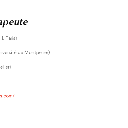
apeute
. Paris)
versité de Montpellier)
llier)
ns.com/