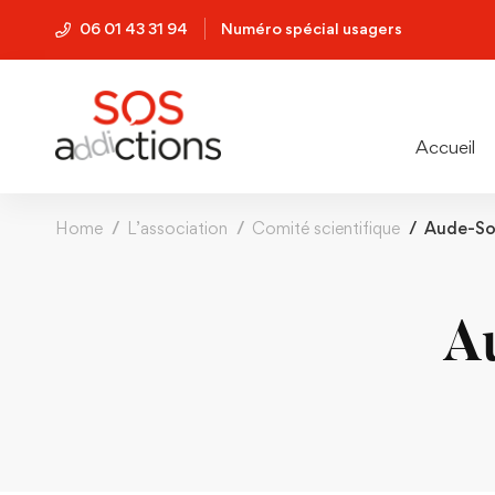
06 01 43 31 94
Numéro spécial usagers
Accueil
Home
L’association
Comité scientifique
Aude-S
A