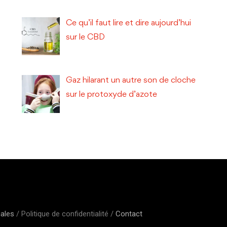
Ce qu’il faut lire et dire aujourd’hui
sur le CBD
Gaz hilarant un autre son de cloche
sur le protoxyde d’azote
gales
/ Politique de confidentialité /
Contact