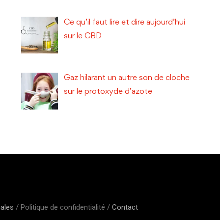
Ce qu’il faut lire et dire aujourd’hui
sur le CBD
Gaz hilarant un autre son de cloche
sur le protoxyde d’azote
gales
/ Politique de confidentialité /
Contact