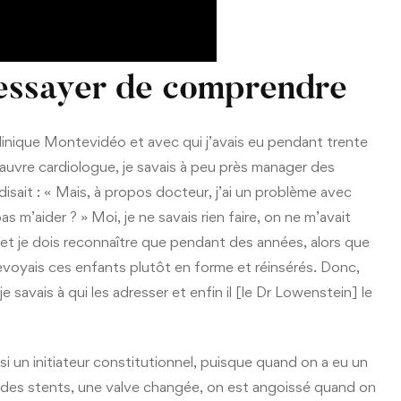
à essayer de comprendre
a clinique Montevidéo et avec qui j’avais eu pendant trente
auvre cardiologue, je savais à peu près manager des
isait : « Mais, à propos docteur, j’ai un problème avec
as m’aider ? » Moi, je ne savais rien faire, on ne m’avait
, et je dois reconnaître que pendant des années, alors que
revoyais ces enfants plutôt en forme et réinsérés. Donc,
e savais à qui les adresser et enfin il [le Dr Lowenstein] le
i un initiateur constitutionnel, puisque quand on a eu un
, des stents, une valve changée, on est angoissé quand on