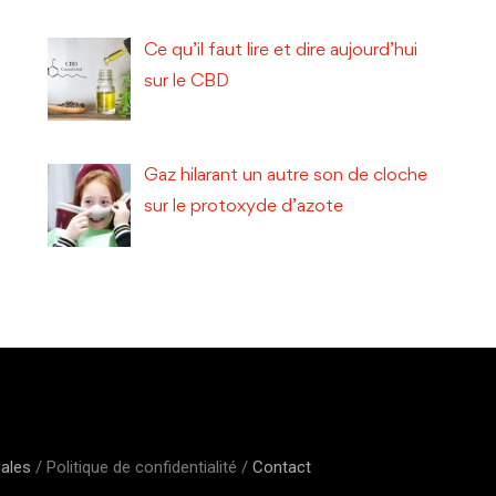
Ce qu’il faut lire et dire aujourd’hui
sur le CBD
Gaz hilarant un autre son de cloche
sur le protoxyde d’azote
gales
/ Politique de confidentialité /
Contact