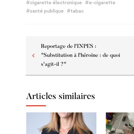
#
cigarette électronique
#
e-cigarette
#
santé publique
#
tabac
Reportage de l'INPES :
"Substitution à l'héroïne : de quoi
s'agit-il ?"
Articles similaires