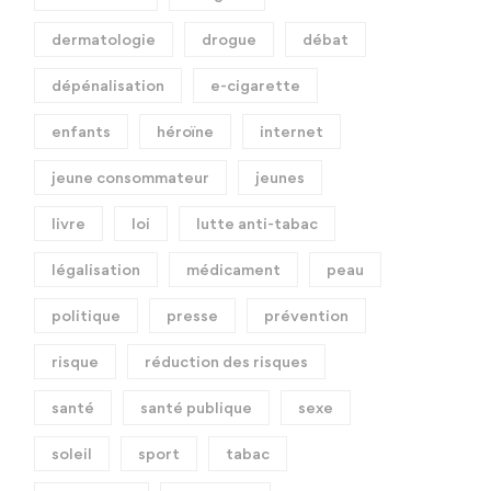
dermatologie
drogue
débat
dépénalisation
e-cigarette
enfants
héroïne
internet
jeune consommateur
jeunes
livre
loi
lutte anti-tabac
légalisation
médicament
peau
politique
presse
prévention
risque
réduction des risques
santé
santé publique
sexe
soleil
sport
tabac