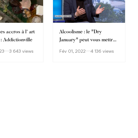
es accros à l’ art
Alcoolisme : le "Dry
 : Addictionville
January" peut vous mettre
sur de bons rails !
23
3 643 views
Fév 01, 2022
4 136 views