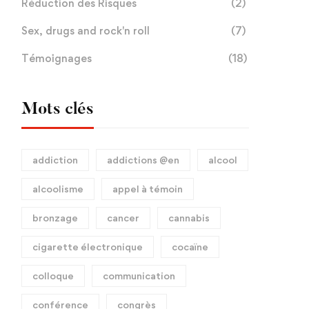
Réduction des Risques
(2)
Sex, drugs and rock'n roll
(7)
Témoignages
(18)
Mots clés
addiction
addictions @en
alcool
alcoolisme
appel à témoin
bronzage
cancer
cannabis
cigarette électronique
cocaïne
colloque
communication
conférence
congrès