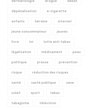
dermatologie
drogue
débat
dépénalisation
e-cigarette
enfants
héroïne
internet
jeune consommateur
jeunes
livre
loi
lutte anti-tabac
légalisation
médicament
peau
politique
presse
prévention
risque
réduction des risques
santé
santé publique
sexe
soleil
sport
tabac
tabagisme
télévision