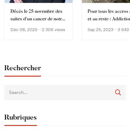
Décès le 25 novembre des
Pour tous les accros à
suites d’un cancer de notre
et au reste : Addictio
collègue Aude Sophie
Déc 08, 2025
2 306 views
Sep 25, 2023
3 643
Cagnet
Rechercher
Rubriques