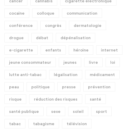
cancer
cannabis
cigarette électronique
cocaïne
colloque
communication
conférence
congrès
dermatologie
drogue
débat
dépénalisation
e-cigarette
enfants
héroïne
internet
jeune consommateur
jeunes
livre
loi
lutte anti-tabac
légalisation
médicament
peau
politique
presse
prévention
risque
réduction des risques
santé
santé publique
sexe
soleil
sport
tabac
tabagisme
télévision