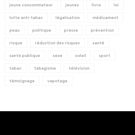
jeune consommateur
jeunes
livre
loi
lutte anti-tabac
légalisation
médicament
peau
politique
presse
prévention
risque
réduction des risques
santé
santé publique
sexe
soleil
sport
tabac
tabagisme
télévision
témoignage
vapotage