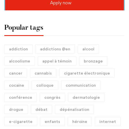
Apply now
Popular tags
addiction
addictions @en
alcool
alcoolisme
appel à témoin
bronzage
cancer
cannabis
cigarette électronique
cocaïne
colloque
communication
conférence
congrès
dermatologie
drogue
débat
dépénalisation
e-cigarette
enfants
héroïne
internet