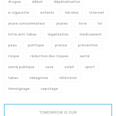
drogue
débat
dépénalisation
e-cigarette
enfants
héroïne
internet
jeune consommateur
jeunes
livre
loi
lutte anti-tabac
légalisation
médicament
peau
politique
presse
prévention
risque
réduction des risques
santé
santé publique
sexe
soleil
sport
tabac
tabagisme
télévision
témoignage
vapotage
TOMORROW IS OUR