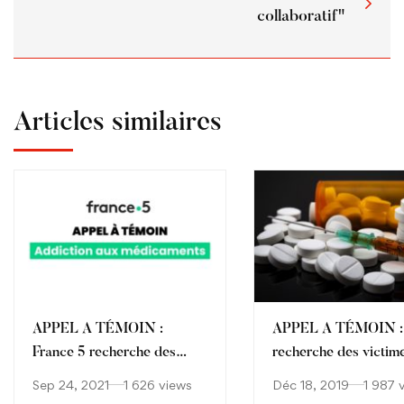
collaboratif"
Articles similaires
APPEL A TÉMOIN :
APPEL A TÉMOIN :
France 5 recherche des
recherche des victim
victimes d'addictions aux
d'addictions aux opi
Sep 24, 2021
1 626 views
Déc 18, 2019
1 987 
médicaments (insomnies,
ou à l'alcool