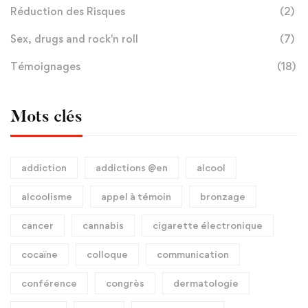
Réduction des Risques
(2)
Sex, drugs and rock'n roll
(7)
Témoignages
(18)
Mots clés
addiction
addictions @en
alcool
alcoolisme
appel à témoin
bronzage
cancer
cannabis
cigarette électronique
cocaïne
colloque
communication
conférence
congrès
dermatologie