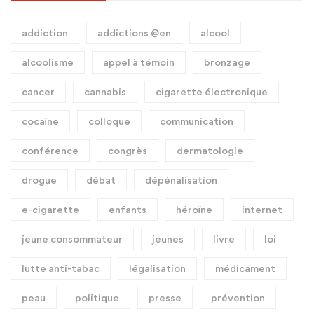
addiction
addictions @en
alcool
alcoolisme
appel à témoin
bronzage
cancer
cannabis
cigarette électronique
cocaïne
colloque
communication
conférence
congrès
dermatologie
drogue
débat
dépénalisation
e-cigarette
enfants
héroïne
internet
jeune consommateur
jeunes
livre
loi
lutte anti-tabac
légalisation
médicament
peau
politique
presse
prévention