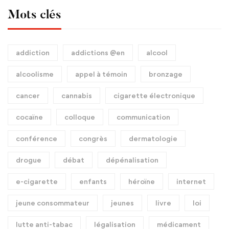
Mots clés
addiction
addictions @en
alcool
alcoolisme
appel à témoin
bronzage
cancer
cannabis
cigarette électronique
cocaïne
colloque
communication
conférence
congrès
dermatologie
drogue
débat
dépénalisation
e-cigarette
enfants
héroïne
internet
jeune consommateur
jeunes
livre
loi
lutte anti-tabac
légalisation
médicament