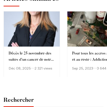
Décès le 25 novembre des
Pour tous les accros à
suites d’un cancer de notre
et au reste : Addictio
collègue Aude Sophie
Déc 08, 2025
2 321 views
Sep 25, 2023
3 644
Cagnet
Rechercher