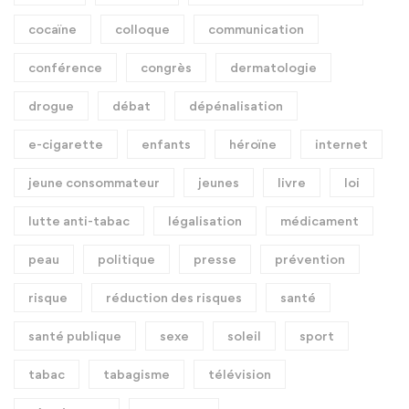
cocaïne
colloque
communication
conférence
congrès
dermatologie
drogue
débat
dépénalisation
e-cigarette
enfants
héroïne
internet
jeune consommateur
jeunes
livre
loi
lutte anti-tabac
légalisation
médicament
peau
politique
presse
prévention
risque
réduction des risques
santé
santé publique
sexe
soleil
sport
tabac
tabagisme
télévision