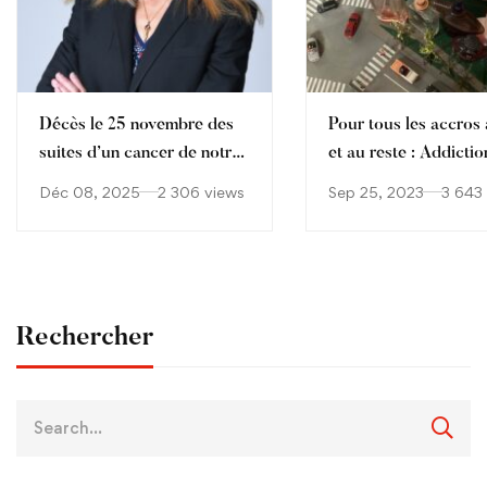
Décès le 25 novembre des
Pour tous les accros à
suites d’un cancer de notre
et au reste : Addictio
collègue Aude Sophie
Déc 08, 2025
2 306 views
Sep 25, 2023
3 643
Cagnet
Rechercher