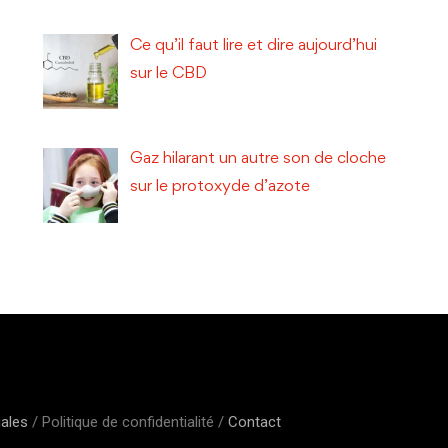
Ce qu’il faut lire et dire aujourd’hui
sur le CBD
Gaz hilarant un autre son de cloche
sur le protoxyde d’azote
gales
/ Politique de confidentialité /
Contact