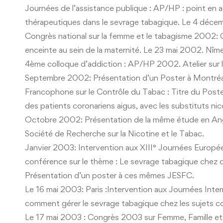
Journées de l’assistance publique : AP/HP : point en ad
thérapeutiques dans le sevrage tabagique. Le 4 déce
Congrès national sur la femme et le tabagisme 2002: 
enceinte au sein de la maternité. Le 23 mai 2002. Nîm
4ème colloque d’addiction : AP/HP 2002. Atelier sur l
Septembre 2002: Présentation d’un Poster à Montréal
Francophone sur le Contrôle du Tabac : Titre du Post
des patients coronariens aigus, avec les substituts nico
Octobre 2002: Présentation de la même étude en Angl
Société de Recherche sur la Nicotine et le Tabac.
Janvier 2003: Intervention aux XIII° Journées Europée
conférence sur le thème : Le sevrage tabagique chez d
Présentation d’un poster à ces mêmes JESFC.
Le 16 mai 2003: Paris :Intervention aux Journées Inter
comment gérer le sevrage tabagique chez les sujets co
Le 17 mai 2003 : Congrès 2003 sur Femme, Famille et T