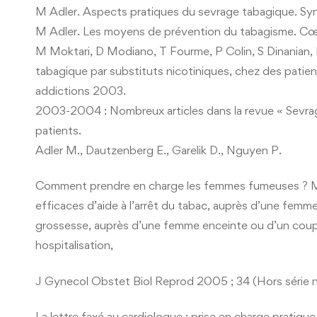
M Adler. Aspects pratiques du sevrage tabagique. S
M Adler. Les moyens de prévention du tabagisme. Cœu
M Moktari, D Modiano, T Fourme, P Colin, S Dinanian,
tabagique par substituts nicotiniques, chez des patien
addictions 2003.
2003-2004 : Nombreux articles dans la revue « Sevrag
patients.
Adler M., Dautzenberg E., Garelik D., Nguyen P.
Comment prendre en charge les femmes fumeuses ? Mo
efficaces d’aide à l’arrêt du tabac, auprès d’une femme
grossesse, auprès d’une femme enceinte ou d’un coupl
hospitalisation,
J Gynecol Obstet Biol Reprod 2005 ; 34 (Hors série n
La lettre faxé au cardiologue : prise en charge pratiq