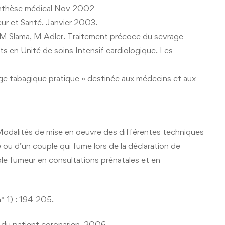
ynthèse médical Nov 2002
r et Santé. Janvier 2003.
 M Slama, M Adler. Traitement précoce du sevrage
ts en Unité de soins Intensif cardiologique. Les
e tabagique pratique » destinée aux médecins et aux
dalités de mise en oeuvre des différentes techniques
 ou d’un couple qui fume lors de la déclaration de
e fumeur en consultations prénatales et en
° 1) : 194-205.
ue du patient coronarien. 2006