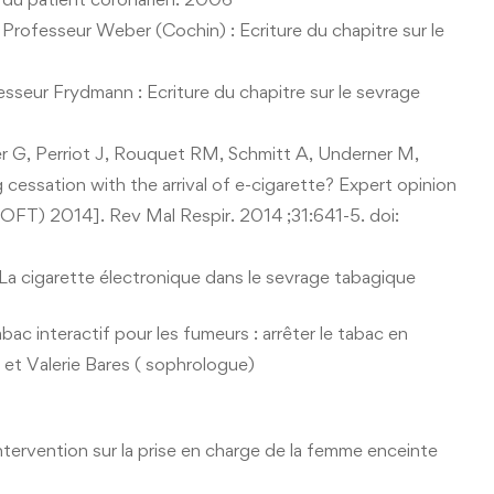
Professeur Weber (Cochin) : Ecriture du chapitre sur le
7
sseur Frydmann : Ecriture du chapitre sur le sevrage
er G, Perriot J, Rouquet RM, Schmitt A, Underner M,
essation with the arrival of e-cigarette? Expert opinion
(OFT) 2014]. Rev Mal Respir. 2014 ;31:641-5. doi:
a cigarette électronique dans le sevrage tabagique
ac interactif pour les fumeurs : arrêter le tabac en
et Valerie Bares ( sophrologue)
tervention sur la prise en charge de la femme enceinte