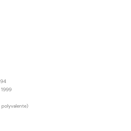
994
n 1999
 polyvalente)