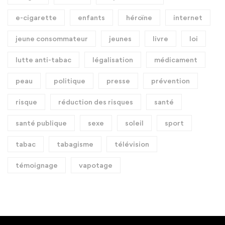
e-cigarette
enfants
héroïne
internet
jeune consommateur
jeunes
livre
loi
lutte anti-tabac
légalisation
médicament
peau
politique
presse
prévention
risque
réduction des risques
santé
santé publique
sexe
soleil
sport
tabac
tabagisme
télévision
témoignage
vapotage