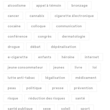
alcoolisme
appel à témoin
bronzage
cancer
cannabis
cigarette électronique
cocaïne
colloque
communication
conférence
congrès
dermatologie
drogue
débat
dépénalisation
e-cigarette
enfants
héroïne
internet
jeune consommateur
jeunes
livre
loi
lutte anti-tabac
légalisation
médicament
peau
politique
presse
prévention
risque
réduction des risques
santé
santé publique
sexe
soleil
sport